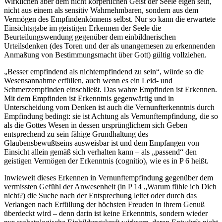
Wirklichen aber dem nicht körperlichen Geist der Seele eigen sein,
nicht aus einem als sensitiv Wahrnehmbaren, sondern aus dem
Vermögen des Empfindenkönnens selbst. Nur so kann die erwartete
Einsichtsgabe im geistigen Erkennen der Seele die
Beurteilungswendung gegenüber dem einbildnerischen
Urteilsdenken (des Toren und der als unangemesen zu erkennenden
Anmaßung von Bestimmungsmacht über Gott) gültig vollziehen.
„Besser empfindend als nichtempfindend zu sein“, würde so die
Wesensannahme erfüllen, auch wenn es ein Leid- und
Schmerzempfinden einschließt. Das wahre Empfinden ist Erkennen.
Mit dem Empfinden ist Erkenntnis gegenwärtig und in
Unterscheidung vom Denken ist auch die Vernunfterkenntnis durch
Empfindung bedingt: sie ist Achtung als Vernunftempfindung, die so
als die Gottes Wesen in dessen ursprünglichem sich Geben
entsprechend zu sein fähige Grundhaltung des
Glaubensbewußtseins ausweisbar ist und dem Empfangen von
Einsicht allein gemäß sich verhalten kann – als „passend“ den
geistigen Vermögen der Erkenntnis (cognitio), wie es in P 6 heißt.
Inwieweit dieses Erkennen in Vernunftempfindung gegenüber dem
vermissten Gefühl der Anwesenheit (in P 14 „Warum fühle ich Dich
nicht?) die Suche nach der Entsprechung leitet oder durch das
Verlangen nach Erfüllung der höchsten Freuden in ihrem Genuß
überdeckt wird – denn darin ist keine Erkenntnis, sondern wieder