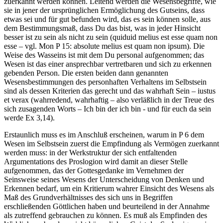
zuerkannt werden können. Leitend werden die Wesensbegriffe, wie
sie in jener der ursprünglichen Ermöglichung des Gutseins, dass
etwas sei und für gut befunden wird, das es sein können solle, aus
dem Bestimmungsmaß, dass Du das bist, was in jeder Hinsicht
besser ist zu sein als nicht zu sein (quiduid melius est esse quam non
esse – vgl. Mon P 15: absolute melius est quam non ipsum). Die
Weise des Wasseins ist mit dem Du personal aufgenommen; das
Wesen ist das einer ansprechbar vertretbaren und sich zu erkennen
gebenden Person. Die ersten beiden dann genannten
Wesensbestimmungen des personhaften Verhaltens im Selbstsein
sind als dessen Kriterien das gerecht und das wahrhaft Sein – iustus
et verax (wahrredend, wahrhaftig – also verläßlich in der Treue des
sich zusagenden Worts – Ich bin der ich bin - und für euch da sein
werde Ex 3,14).
Erstaunlich muss es im Anschluß erscheinen, warum in P 6 dem
Wesen im Selbstsein zuerst die Empfindung als Vermögen zuerkannt
werden muss: in der Werkstruktur der sich entfaltenden
Argumentations des Proslogion wird damit an dieser Stelle
aufgenommen, das der Gottesgedanke im Vernehmen der
Seinsweise seines Wesens der Unterscheidung von Denken und
Erkennen bedarf, um ein Kritierum wahrer Einsicht des Wesens als
Maß des Grundverhältnisses des sich uns in Begriffen
erschließenden Göttlichen haben und beurteilend in der Annahme
als zutreffend gebrauchen zu können. Es muß als Empfinden des