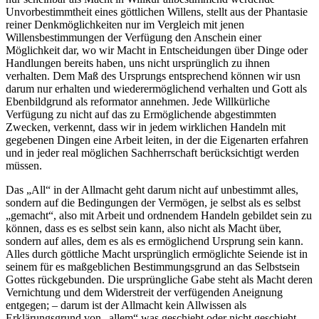
Unvorbestimmtheit eines göttlichen Willens, stellt aus der Phantasie
reiner Denkmöglichkeiten nur im Vergleich mit jenen
Willensbestimmungen der Verfügung den Anschein einer
Möglichkeit dar, wo wir Macht in Entscheidungen über Dinge oder
Handlungen bereits haben, uns nicht ursprünglich zu ihnen
verhalten. Dem Maß des Ursprungs entsprechend können wir usn
darum nur erhalten und wiederermöglichend verhalten und Gott als
Ebenbildgrund als reformator annehmen. Jede Willkürliche
Verfügung zu nicht auf das zu Ermöglichende abgestimmten
Zwecken, verkennt, dass wir in jedem wirklichen Handeln mit
gegebenen Dingen eine Arbeit leiten, in der die Eigenarten erfahren
und in jeder real möglichen Sachherrschaft berücksichtigt werden
müssen.
Das „All“ in der Allmacht geht darum nicht auf unbestimmt alles,
sondern auf die Bedingungen der Vermögen, je selbst als es selbst
„gemacht“, also mit Arbeit und ordnendem Handeln gebildet sein zu
können, dass es es selbst sein kann, also nicht als Macht über,
sondern auf alles, dem es als es ermöglichend Ursprung sein kann.
Alles durch göttliche Macht ursprünglich ermöglichte Seiende ist in
seinem für es maßgeblichen Bestimmungsgrund an das Selbstsein
Gottes rückgebunden. Die ursprüngliche Gabe steht als Macht deren
Vernichtung und dem Widerstreit der verfügenden Aneignung
entgegen; – darum ist der Allmacht kein Allwissen als
Erklärungsgrund von „allem“ was geschieht oder nicht geschieht