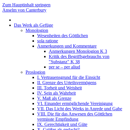
Zum Hauptinhalt springen
Anselm von Canterbury
Das Werk als Gefüge
Monologion
Wesenheiten des Göttlichen
sola ratione
Anmerkungen und Kommentare
Anmerkungen Monologion K 3
Kritik des Begriffsgebrauchs von
"Substanz" K 38
per se – per aliud
Proslogion
I. Vertrauensgrund für die Einsicht
II. Grenze des Urteilsvermögens
III. Torheit und Weisheit
IV. Sein als Wahrheit
V. Maß als Grenze
VI. Einander ermöglichende Vereinigung
VII. Das Licht des Werks in Anrede und Gabe
VIII. Die für das Anwesen des Göttlchen
vermisste Empfindung
IX. Gerechtigkeit und Güte
X. Größer als gedacht?