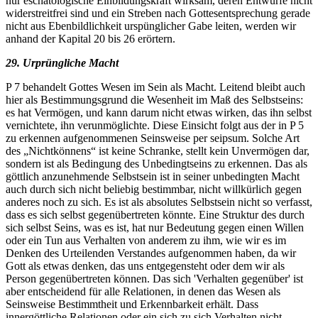
nur eschatologische Einbildungskraft wirksam, deren Entwürfe nicht
widerstreitfrei sind und ein Streben nach Gottesentsprechung gerade
nicht aus Ebenbildlichkeit urspünglicher Gabe leiten, werden wir
anhand der Kapital 20 bis 26 erörtern.
29. Urprüngliche Macht
P 7 behandelt Gottes Wesen im Sein als Macht. Leitend bleibt auch
hier als Bestimmungsgrund die Wesenheit im Maß des Selbstseins:
es hat Vermögen, und kann darum nicht etwas wirken, das ihn selbst
vernichtete, ihn verunmöglichte. Diese Einsicht folgt aus der in P 5
zu erkennen aufgenommenen Seinsweise per seipsum. Solche Art
des „Nichtkönnens“ ist keine Schranke, stellt kein Unvermögen dar,
sondern ist als Bedingung des Unbedingtseins zu erkennen. Das als
göttlich anzunehmende Selbstsein ist in seiner unbedingten Macht
auch durch sich nicht beliebig bestimmbar, nicht willkürlich gegen
anderes noch zu sich. Es ist als absolutes Selbstsein nicht so verfasst,
dass es sich selbst gegenübertreten könnte. Eine Struktur des durch
sich selbst Seins, was es ist, hat nur Bedeutung gegen einen Willen
oder ein Tun aus Verhalten von anderem zu ihm, wie wir es im
Denken des Urteilenden Verstandes aufgenommen haben, da wir
Gott als etwas denken, das uns entgegensteht oder dem wir als
Person gegenübertreten können. Das sich 'Verhalten gegenüber' ist
aber entscheidend für alle Relationen, in denen das Wesen als
Seinsweise Bestimmtheit und Erkennbarkeit erhält. Dass
innergöttliche Relationen oder ein sich zu sich Verhalten nicht