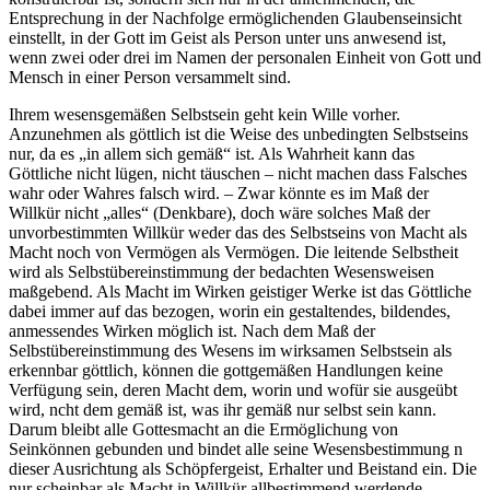
Entsprechung in der Nachfolge ermöglichenden Glaubenseinsicht
einstellt, in der Gott im Geist als Person unter uns anwesend ist,
wenn zwei oder drei im Namen der personalen Einheit von Gott und
Mensch in einer Person versammelt sind.
Ihrem wesensgemäßen Selbstsein geht kein Wille vorher.
Anzunehmen als göttlich ist die Weise des unbedingten Selbstseins
nur, da es „in allem sich gemäß“ ist. Als Wahrheit kann das
Göttliche nicht lügen, nicht täuschen – nicht machen dass Falsches
wahr oder Wahres falsch wird. – Zwar könnte es im Maß der
Willkür nicht „alles“ (Denkbare), doch wäre solches Maß der
unvorbestimmten Willkür weder das des Selbstseins von Macht als
Macht noch von Vermögen als Vermögen. Die leitende Selbstheit
wird als Selbstübereinstimmung der bedachten Wesensweisen
maßgebend. Als Macht im Wirken geistiger Werke ist das Göttliche
dabei immer auf das bezogen, worin ein gestaltendes, bildendes,
anmessendes Wirken möglich ist. Nach dem Maß der
Selbstübereinstimmung des Wesens im wirksamen Selbstsein als
erkennbar göttlich, können die gottgemäßen Handlungen keine
Verfügung sein, deren Macht dem, worin und wofür sie ausgeübt
wird, ncht dem gemäß ist, was ihr gemäß nur selbst sein kann.
Darum bleibt alle Gottesmacht an die Ermöglichung von
Seinkönnen gebunden und bindet alle seine Wesensbestimmung n
dieser Ausrichtung als Schöpfergeist, Erhalter und Beistand ein. Die
nur scheinbar als Macht in Willkür allbestimmend werdende