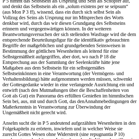
P 5 nimmt das Selbstsein als Ursprung und Sein als Schöpfer auf,
und denkt das Selbstsein als ein „solum existens per se seipsum“
(aus Mon P 3 ff), wissend, dass ein durch sich selbst Sein als
Vollzug des Seins als Ursprung nur im Mitsprechen des Worts
denkbar wird, durch das wir diesen Grundgang des Selbstseins
erinnern und vergegenwärtigen können. In der weiteren
Beantwortungsversuchen der sich stellenden Wasfrage wird die dem
entsprechende Beurteilungsfigur für die identifikativ gebrauchten
Begriffe der maßgeblichen und grundgebenden Seinsweisen in
Bestimmung der göttlichen Wesenheiten als leitend für eine
Selbstgemäßheit aufgegriffen, aber dort, wo nach P 18 die
Entsprechung aus der Sammlung der Seelenkräfte hätte jene
Maßgaben aus dem Selbstsein für ein selbstgemäßes
Selbstseinkönnen in eine Verantwortung (der Vermögens- und
Verhaltensbildung) hätte aufgenommen werden müssen, schwenkt
der Gottesgedanke wieder in eine verlangende Ausrichtung ein und
entwirft (nach den Mutmaßungen über die Beschaffenheiten von
Gott als Gut) ein Panorama des erfüllten Genießen im himmlischen
Sein bei, aus, mit und durch Gott, das denAnnahmebedingungen der
Maßerkenntnis in Verantwortung zur Überwindung der
Ungemäßheit nicht gerecht wird.
Anselm sucht die in P 5 andeutend aufgezählten Wesenheiten in den
Folgekapiteln zu erörtern, inwiefern und in welcher Weise sie
zurecht Gottes Wesen ohne Widerstreit (sine repugnantia P 10)