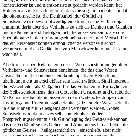
konstruierbar ist und nichtkonsistent gedacht werden kann, hat
Rahner u.a. zur Einsicht geführt, dass die sog. immanente Trinität
die ökonomische ist, die Denkbarkeit der Göttlichen
Selbstseinsweise zwar notwendig eine trinitarische Verfassung
annimmt, darin aber das Verhältnis zu sich als Denken und Glauben
und maßannehmend Befolgen nicht heraussetzen kann, also die
Ebenbildgabe in der Gründungseinheit von Gott und Mensch für
das ein Personseinkönnen ermöglichende Personsein schon
voraussetzt und als Gedächtnis von Menschwerdung und Passion
wach hält.
Alle trinitarischen Relationen müssen Wesensbestimmungen ihrer
Verhaltens- und Seinsweisen annehmen, die das eine Wesen
ausmachen und sie in einer rein kontemplativen Betrachtung
überhaupt nicht unterscheidbar sein lassen würden. Sind hingegen
die Wesenheiten als Maßgaben für das Verhalten im Ermöglichen
des Selbstseinkönnens, das in Gott seinen Ursprung und Grund der
Maßannahme hat, dann lassen sich darin Unterscheidungen von
Ursprung- und Erkenntnisgabe denken, die von der Wesensidentität
in eine Einheit zur Selbstgemäßheit verhalten werden. Gottes
Selbstsein wird dann als es selbst annehmbar mit der
Entsprechungserkenntnis als Grundlegung des Geistes erkennbar,
das die Verhältnisse des Gebens und Annehmens in das Leben des
göttlichen Geistes – heilsgeschichtlich – einschließt, aber nicht
konstruierbar ist, sondern sich nur in der annehmenden, die