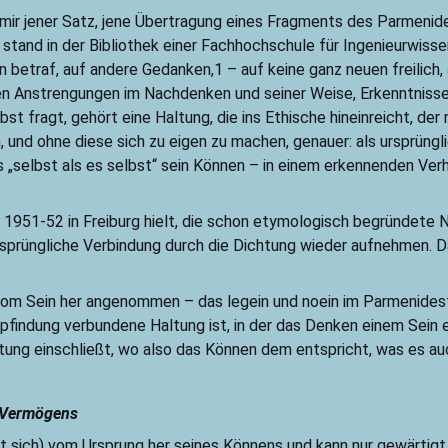
mir jener Satz, jene Übertragung eines Fragments des Parmenid
stand in der Bibliothek einer Fachhochschule für Ingenieurwisse
betraf, auf andere Gedanken,1 – auf keine ganz neuen freilich,
nen Anstrengungen im Nachdenken und seiner Weise, Erkenntnisse
st fragt, gehört eine Haltung, die ins Ethische hineinreicht, der
und ohne diese sich zu eigen zu machen, genauer: als ursprüngli
as „selbst als es selbst“ sein Können – in einem erkennenden Ve
er 1951-52 in Freiburg hielt, die schon etymologisch begründet
rsprüngliche Verbindung durch die Dichtung wieder aufnehmen. D
 vom Sein her angenommen – das legein und noein im Parmenide
Empfindung verbundene Haltung ist, in der das Denken einem Sein 
ung einschließt, wo also das Können dem entspricht, was es auch 
s Vermögens
ibt sich) vom Ursprung her seines Könnens und kann nur gewärti