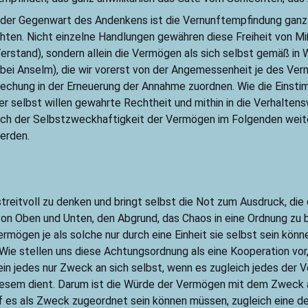
n der Gegenwart des Andenkens ist die Vernunftempfindung ganz 
en. Nicht einzelne Handlungen gewähren diese Freiheit von Mißa
Verstand), sondern allein die Vermögen als sich selbst gemäß i
it bei Anselm), die wir vorerst von der Angemessenheit je des Ve
rechung in der Erneuerung der Annahme zuordnen. Wie die Einst
er selbst willen gewahrte Rechtheit und mithin in die Verhaltens
 auch der Selbstzweckhaftigkeit der Vermögen im Folgenden we
erden.
treitvoll zu denken und bringt selbst die Not zum Ausdruck, di
on Oben und Unten, den Abgrund, das Chaos in eine Ordnung zu b
rmögen je als solche nur durch eine Einheit sie selbst sein könne
e stellen uns diese Achtungsordnung als eine Kooperation vor, d
t ein jedes nur Zweck an sich selbst, wenn es zugleich jedes de
iesem dient. Darum ist die Würde der Vermögen mit dem Zweck an
uf es als Zweck zugeordnet sein können müssen, zugleich eine d