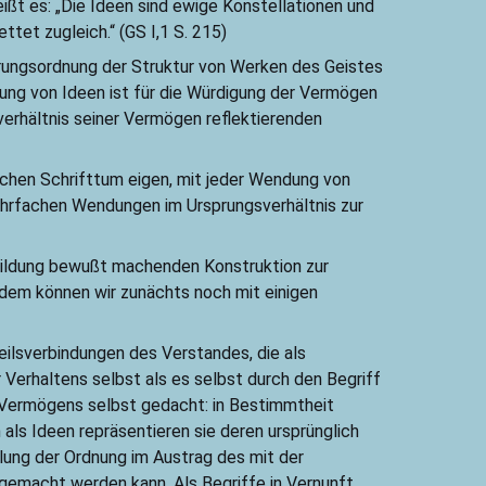
ißt es: „Die Ideen sind ewige Konstellationen und
tet zugleich.“ (GS I,1 S. 215)
prungsordnung der Struktur von Werken des Geistes
nung von Ideen ist für die Würdigung der Vermögen
verhältnis seiner Vermögen reflektierenden
ischen Schrifttum eigen, mit jeder Wendung von
mehrfachen Wendungen im Ursprungsverhältnis zur
einbildung bewußt machenden Konstruktion zur
dem können wir zunächts noch mit einigen
eilsverbindungen des Verstandes, die als
Verhaltens selbst als es selbst durch den Begriff
s Vermögens selbst gedacht: in Bestimmtheit
als Ideen repräsentieren sie deren ursprünglich
llung der Ordnung im Austrag des mit der
macht werden kann. Als Begriffe in Vernunft