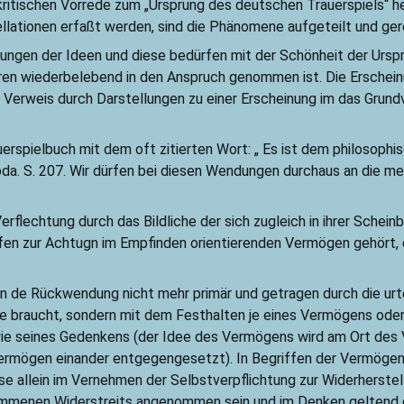
tkritischen Vorrede zum „Ursprung des deutschen Trauerspiels“ he
lationen erfaßt werden, sind die Phänomene aufgeteilt und geret
inungen der Ideen und diese bedürfen mit der Schönheit der Urs
 ihren wiederbelebend in den Anspruch genommen ist. Die Erschei
 Verweis durch Darstellungen zu einer Erscheinung im das Grund
erspielbuch mit dem oft zitierten Wort: „ Es ist dem philosoph
ebda. S. 207. Wir dürfen bei diesen Wendungen durchaus an die 
Verflechtung durch das Bildliche der sich zugleich in ihrer Sch
fen zur Achtugn im Empfinden orientierenden Vermögen gehört, 
 in de Rückwendung nicht mehr primär und getragen durch die urt
e braucht, sondern mit dem Festhalten je eines Vermögens oder 
es wie seines Gedenkens (der Idee des Vermögens wird am Ort de
Vermögen einander entgegengesetzt). In Begriffen der Vermögen 
se allein im Vernehmen der Selbstverpflichtung zur Widerherste
enen Widerstreits angenommen sein und im Denken geltend ge