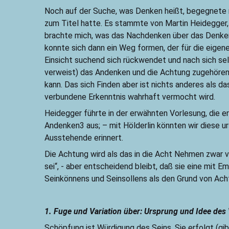
Noch auf der Suche, was Denken heißt, begegnete 
zum Titel hatte. Es stammte von Martin Heidegger, 
brachte mich, was das Nachdenken über das Denken 
konnte sich dann ein Weg formen, der für die eige
Einsicht suchend sich rückwendet und nach sich selb
verweist) das Andenken und die Achtung zugehören, 
kann. Das sich Finden aber ist nichts anderes als d
verbundene Erkenntnis wahrhaft vermocht wird.
Heidegger führte in der erwähnten Vorlesung, die 
Andenken3 aus; – mit Hölderlin könnten wir diese u
Ausstehende erinnert.
Die Achtung wird als das in die Acht Nehmen zwar
sei“, - aber entscheidend bleibt, daß sie eine mit 
Seinkönnens und Seinsollens als den Grund von Acht
1. Fuge und Variation über: Ursprung und Idee de
Schöpfung ist Würdigung des Seins. Sie erfolgt (g