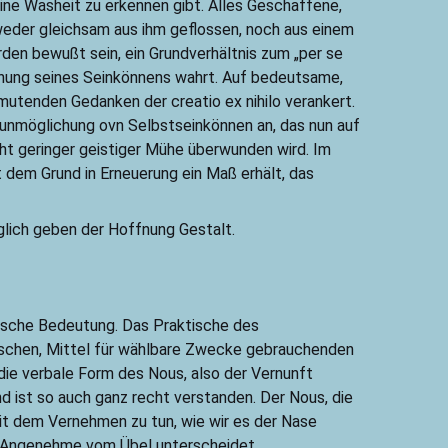
ine Washeit zu erkennen gibt. Alles Geschaffene,
r weder gleichsam aus ihm geflossen, noch aus einem
den bewußt sein, ein Grundverhältnis zum „per se
ichung seines Seinkönnens wahrt. Auf bedeutsame,
mutenden Gedanken der creatio ex nihilo verankert.
runmöglichung ovn Selbstseinkönnen an, das nun auf
t geringer geistiger Mühe überwunden wird. Im
 dem Grund in Erneuerung ein Maß erhält, das
nglich geben der Hoffnung Gestalt.
tische Bedeutung. Das Praktische des
nischen, Mittel für wählbare Zwecke gebrauchenden
ie verbale Form des Nous, also der Vernunft
nd ist so auch ganz recht verstanden. Der Nous, die
t dem Vernehmen zu tun, wie wir es der Nase
as Angenehme vom Übel unterscheidet.