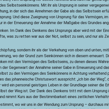
es Selbstseinkönnens. Mit ihr als Ursprung in seiner vergegenw
echung, in der sich das Annehmen der Gabe als das Selbstsein er
rsprung. Und diese Zueignung von Ursprung für das Vermögen, im
nur in der Erneuerung der Annahme der Maßgabe des Grundes an
anken. Im Dank des Denkens des Ursprungs aber wird mit der Ein
e, was zu retten war aus der Not, selbst zu sein, und nur als 
öpfung, sondern ihr als der Verkehung von oben und unten, mith
wirrung, wo der Grund zum Seinkönnen sich in diesem erneuert. 
nken mit den Vermögen des Selbstseins, zu denen dieses Wahren
 in der Gegenwart der Annahme seiner Gabe in Erneuerung und d
selbst zu den Vermögen des Seinkönnens in Achtung verhaltend p
 es das johanneische Christuswort ausspricht: „ich bin der Weg
ier wird ein personal geistiges Leben in der Grundlage seiner di
elbst der Weg ist. Der Dank des Denkens tritt mit dem Ursprun
d nimmt Kurs aus der Bestimmbarkeit eines zeitlichen Verhältn
estimmt, wo wir uns in der Wendung zum Ursprung – durchaus mi