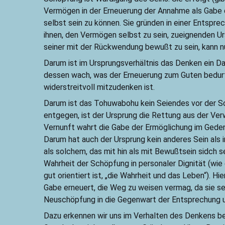
Vermögen in der Erneuerung der Annahme als Gabe d
selbst sein zu können. Sie gründen in einer Entspr
ihnen, den Vermögen selbst zu sein, zueignenden U
seiner mit der Rückwendung bewußt zu sein, kann 
Darum ist im Ursprungsverhältnis das Denken ein D
dessen wach, was der Erneuerung zum Guten bedurft
widerstreitvoll mitzudenken ist.
Darum ist das Tohuwabohu kein Seiendes vor der Sch
entgegen, ist der Ursprung die Rettung aus der Ver
Vernunft wahrt die Gabe der Ermöglichung im Gede
Darum hat auch der Ursprung kein anderes Sein als
als solchem, das mit hin als mit Bewußtsein sidch 
Wahrheit der Schöpfung in personaler Dignität (wie
gut orientiert ist, „die Wahrheit und das Leben“). H
Gabe erneuert, die Weg zu weisen vermag, da sie s
Neuschöpfung in die Gegenwart der Entsprechung un
Dazu erkennen wir uns im Verhalten des Denkens b