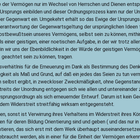
der Vermögen nur im Wechsel von Herrschen und Dienen entspr
rsprungs einbilden und dieser Ordnungsprozess kann nur der Un
 der Gegenwart ein. Umgekehrt erhält so das Ewige der Ursprungs
Verantwortung der Gegenwartsgeltung der ursprünglichen Ideen 
Selbstbewußtsein unseres Vermögens, selbst sein zu können, mith
einer geistigen, einer noetischen Aufgabe, in der wir trotz aller
 wir uns der Ebenbildlichkeit in der Würde der geistigen Vermö
 geachtet sein zu können, tragen.
sverhätlnis für die Erneuerung im Dank als Bestimmung des Denken
keit als Maß und Grund, auf daß ein jedes das Seien zu tun verm
 selbst ergibt, in zweckloser Zweckmäßigkeit, ohne Gegenstan
reits der Unordnung entgegen sich wie allen und untereinander zu
rsprungsordnugn als sich erneuernder Entwurf. Darum ist kein Ge
e dem Widerstreit streitfähig wirksam entgegensteht.
n, sonst ist Verwirrung ihres Verhaltens im Widerstreit ihres Kön
für deren Bildung Orientierung sind und geben ( und das nur in
ieren, das sich erst mit dem Werk überhaupt auseinandersetzen
braucht werden, als in einer für die Einheit der Vermögen erken