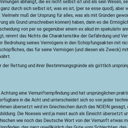
mmungen abhängt, die es nicht selbst ist und als sein Wesen, se
 ganz durch sich selbst ist, was es ist, (per se esse quod), abe
Vielmehr muß der Ursprung für alles, was als mit Gründen gewor
prung als Grund umschreiben können) haben, darin es die Ermögl
scheidung von per se gegenüber einem ex aliud im spekulativ an
t, nimmt das Nichts die Charakteristike der Gefährdung und Ve
 Bedrohung seines Vermögens in den Schöpfungsakten mit nich
schöpfliches, das für seine Vermögen (und diesen als Zweck) mit
währt.
igur der Rettung und ihrer Bestimmungsgründe als göttlich ursprü
 Achtung eine Vernunftempfindung und hat ursprünglichen prak
rfügbare in die Acht und unterscheidet sich so von jeder tech
hmen übersetzt wird im Griechischen durch das NOEIN gesagt, d
ildung. Die Noeseis wird ja meist auch als Einsicht übersetzt u
hischen wie noch das Deutsche Wort von der Vernunft etwas mi
Empfinden, das ganz unwillkürlich das Gute vom Schlechten, d