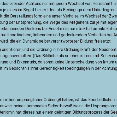
g des einander Achtens nur mit jenem Wechsel von Herrschaft un
rin je eines im Begriff einer Idee als Bedingugn dem Unbedingten
ält die Darstellungsform eine unser Verhalte im Wechsel der Zw
ldung der Entsprechung, die Wege des Mitgehens zur je mit eige
 erkennenden Denkens bei Anselm die nur strukturformale Ents
lektuell noetischem, liebendem und gedenkendem Verhalten bei An
ird, die ein Dynamik selbstverantworteter Bildung freisetzt.
g orientieren und die Ordnung in ihre Ordnungskraft der Neuorient
mögensverhalten. (Das Bildliche als solches ist nun mit Schein
ung und Erkenntnis, da sonst keine Unterscheidung von Irrtum u
it im Gedächtnis ihrer Gerechtigkeitsbedingungen in der Achtung
timmtheit ursprünglicher Ordnung8 haben, ist das Ebenbildliche 
egenwart seines personalen Selbstbewußtseins die Ursprungsord
Benjamin hat dieses nur einem geistigen Bildungsprozess der See