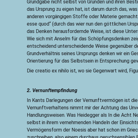
Grundgabe nicht selbst von Gründen und ihren Besti
das Ursprung zu eigen hat, ist darum durch das, was
anderen vorgängigen Stoffe oder Materie gemacht. 
esse quod“ (durch das wier nun den göttlichen Urs
das Denken herausfordernde Weise, ist diese Unter
Wie sich mit Anselm für das Schöpfungsdenken zeig
entscheidend unterscheidende Weise gegenüber der
Grundverhältnis seines Ursprungs denken wir ein Ge
Orientierung für das Selbstsein in Entsprechung ge
Die creatio ex nihilo ist, wo sie Gegenwart wird, F
2. Vernunftempfindung
In Kants Darlegungen der Vernunftvermögen ist die
Vernunftverhaltens nimmt mir der Achtung das Unve
Handlungsweisen. Was Heidegger als In die Acht Ne
selbst in ihrem vernehmenden Handeln der Einsichtsb
Vermögensform der Noesis aber hat schon im Griec
zuschreiben, also einem durchaus geruchsensiblen 