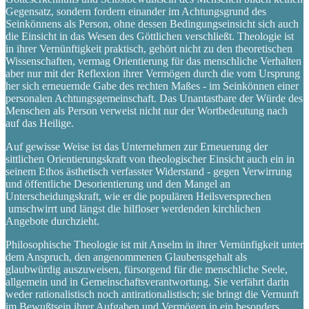
Gegensatz, sondern fordern einander im Achtungsgrund des
Seinkönnens als Person, ohne dessen Bedingungseinsicht sich auch
die Einsicht in das Wesen des Göttlichen verschließt. Theologie ist
in ihrer Vernünftigkeit praktisch, gehört nicht zu den theoretischen
Wissenschaften, vermag Orientierung für das menschliche Verhalten
aber nur mit der Reflexion ihrer Vermögen durch die vom Ursprung
her sich erneuernde Gabe des rechten Maßes - im Seinkönnen einer
personalen Achtungsgemeinschaft. Das Unantastbare der Würde des
Menschen als Person verweist nicht nur der Wortbedeutung nach
auf das Heilige.
Auf gewisse Weise ist das Unternehmen zur Erneuerung der
sittlichen Orientierungskraft von theologischer Einsicht auch ein in
seinem Ethos ästhetisch verfasster Widerstand - gegen Verwirrung
und öffentliche Desorientierung und den Mangel an
Unterscheidungskraft, wie er die populären Heilsversprechen
umschwirrt und längst die hilfloser werdenden kirchlichen
Angebote durchzieht.
Philosophische Theologie ist mit Anselm in ihrer Vernünfigkeit unter
dem Anspruch, den angenommenen Glaubensgehalt als
glaubwürdig auszuweisen, fürsorgend für die menschliche Seele,
allgemein und in Gemeinschaftsverantwortung. Sie verfährt darin
weder rationalistisch noch antirationalistisch; sie bringt die Vernunft
im Bewußtsein ihrer Aufgaben und Vermögen in ein besonders