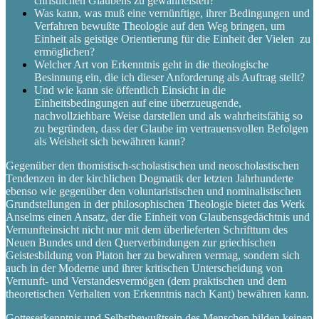
christlichen Glaubens zu gewährleisten?
Was kann, was muß eine vernünftige, ihrer Bedingungen und
Verfahren bewußte Theologie auf den Weg bringen, um
Einheit als geistige Orientierung für die Einheit der Vielen zu
ermöglichen?
Welcher Art von Erkenntnis geht in die theologische
Besinnung ein, die ich dieser Anforderung als Auftrag stellt?
Und wie kann sie öffentlich Einsicht in die
Einheitsbedingungen auf eine überzueugende,
nachvollziehbare Weise darstellen und als wahrheitsfähig so
zu begründen, dass der Glaube im vertrauensvollen Befolgen
als Weisheit sich bewähren kann?
Gegenüber den thomistisch-scholastischen und neoscholastischen
Tendenzen in der kirchlichen Dogmatik der letzten Jahrhunderte
ebenso wie gegenüber den voluntaristischen und nominalistischen
Grundstellungen in der philosophischen Theologie bietet das Werk
Anselms einen Ansatz, der die Einheit von Glaubensgedächtnis und
Vernunfteinsicht nicht nur mit dem überlieferten Schrifttum des
Neuen Bundes und den Querverbindungen zur griechischen
Geistesbildung von Platon her zu bewahren vermag, sondern sich
auch in der Moderne und ihrer kritischen Unterscheidung von
Vernunft- und Verstandesvermögen (dem praktischen und dem
theoretischen Verhalten von Erkenntnis nach Kant) bewähren kann.
Gotteserkenntnis und Selbstbewußtsein des Menschen bilden keinen