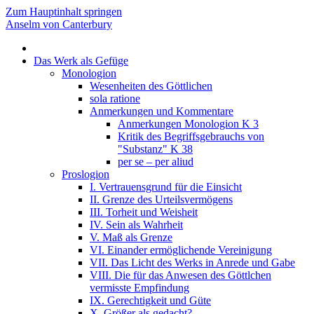
Zum Hauptinhalt springen
Anselm von Canterbury
Das Werk als Gefüge
Monologion
Wesenheiten des Göttlichen
sola ratione
Anmerkungen und Kommentare
Anmerkungen Monologion K 3
Kritik des Begriffsgebrauchs von
"Substanz" K 38
per se – per aliud
Proslogion
I. Vertrauensgrund für die Einsicht
II. Grenze des Urteilsvermögens
III. Torheit und Weisheit
IV. Sein als Wahrheit
V. Maß als Grenze
VI. Einander ermöglichende Vereinigung
VII. Das Licht des Werks in Anrede und Gabe
VIII. Die für das Anwesen des Göttlchen
vermisste Empfindung
IX. Gerechtigkeit und Güte
X. Größer als gedacht?