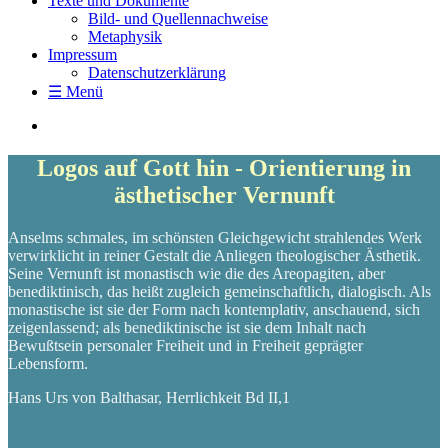
Texte und Dokumente
Bild- und Quellennachweise
Metaphysik
Impressum
Datenschutzerklärung
☰ Menü
Logos auf Gott hin - Orientierung in
ästhetischer Vernunft
Anselms schmales, im schönsten Gleichgewicht strahlendes Werk
verwirklicht in reiner Gestalt die Anliegen theologischer Ästhetik.
Seine Vernunft ist monastisch wie die des Areopagiten, aber
benediktinisch, das heißt zugleich gemeinschaftlich, dialogisch. Als
monastische ist sie der Form nach kontemplativ, anschauend, sich
zeigenlassend; als benediktinische ist sie dem Inhalt nach
Bewußtsein personaler Freiheit und in Freiheit geprägter
Lebensform.
Hans Urs von Balthasar, Herrlichkeit Bd II,1