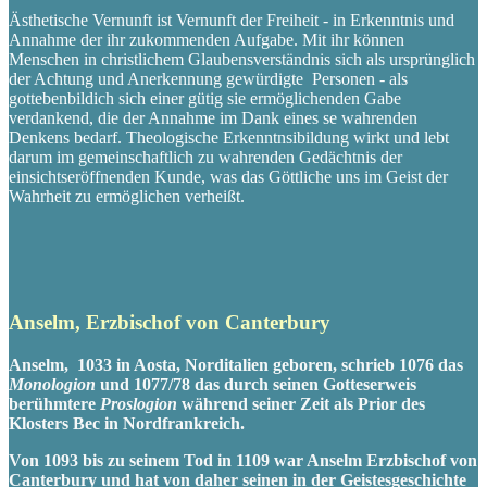
Ästhetische Vernunft ist Vernunft der Freiheit - in Erkenntnis und
Annahme der ihr zukommenden Aufgabe. Mit ihr können
Menschen in christlichem Glaubensverständnis sich als ursprünglich
der Achtung und Anerkennung gewürdigte Personen - als
gottebenbildich sich einer gütig sie ermöglichenden Gabe
verdankend, die der Annahme im Dank eines se wahrenden
Denkens bedarf. Theologische Erkenntnsibildung wirkt und lebt
darum im gemeinschaftlich zu wahrenden Gedächtnis der
einsichtseröffnenden Kunde, was das Göttliche uns im Geist der
Wahrheit zu ermöglichen verheißt.
Anselm, Erzbischof von Canterbury
Anselm, 1033 in Aosta, Norditalien geboren, schrieb 1076 das
Monologion
u
nd 1077/78 das durch seinen Gotteserweis
berühmtere
Proslogion
während seiner Zeit als Prior des
Klosters Bec in Nordfrankreich.
Von 1093 bis zu seinem Tod in 1109 war Anselm Erzbischof von
Canterbury und hat von daher seinen in der Geistesgeschichte