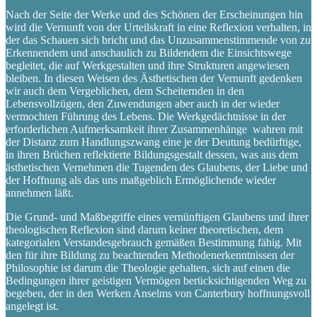
Nach der Seite der Werke und des Schönen der Erscheinungen hin
wird die Vernunft von der Urteilskraft in eine Reflexion verhalten, in
der das Schauen sich bricht und das Unzusammenstimmende von zu
Erkennendem und anschaulich zu Bildendem die Einsichtswege
begleitet, die auf Werkgestalten und ihre Strukturen angewiesen
bleiben. In diesen Weisen des Ästhetischen der Vernunft gedenken
wir auch dem Vergeblichen, dem Scheiternden in den
Lebensvollzügen, den Zuwendungen aber auch in der wieder
vermochten Führung des Lebens. Die Werkgedächtnisse in der
erforderlichen Aufmerksamkeit ihrer Zusammenhänge wahren mit
der Distanz zum Handlungszwang eine je der Deutung bedürftige,
in ihren Brüchen reflektierte Bildungsgestalt dessen, was aus dem
ästhetischen Vernehmen die Tugenden des Glaubens, der Liebe und
der Hoffnung als das uns maßgeblich Ermöglichende wieder
annehmen läßt.
Die Grund- und Maßbegriffe eines vernünftigen Glaubens und ihrer
theologischen Reflexion sind darum keiner theoretischen, dem
kategorialen Verstandesgebrauch gemäßen Bestimmung fähig. Mit
den für ihre Bildung zu beachtenden Methodenerkenntnissen der
Philosophie ist darum die Theologie gehalten, sich auf einen die
Bedingungen ihrer geistigen Vermögen berücksichtigenden Weg zu
begeben, der in den Werken Anselms von Canterbury hoffnungsvoll
angelegt ist.